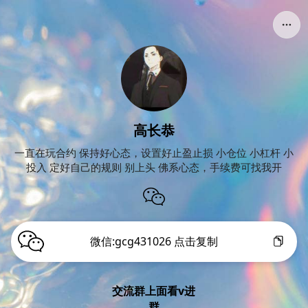
高长恭
一直在玩合约 保持好心态，设置好止盈止损 小仓位 小杠杆 小
投入 定好自己的规则 别上头 佛系心态，手续费可找我开
微信:gcg431026 点击复制
交流群上面看v进
群